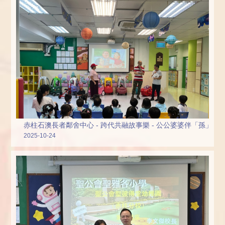
赤柱石澳長者鄰舍中心 - 跨代共融故事樂 - 公公婆婆伴「孫」講 
2025-10-24