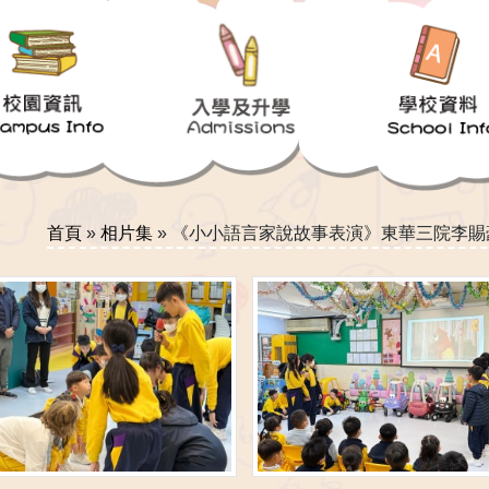
首頁
»
相片集
»
《小小語言家說故事表演》東華三院李賜豪小學Little L