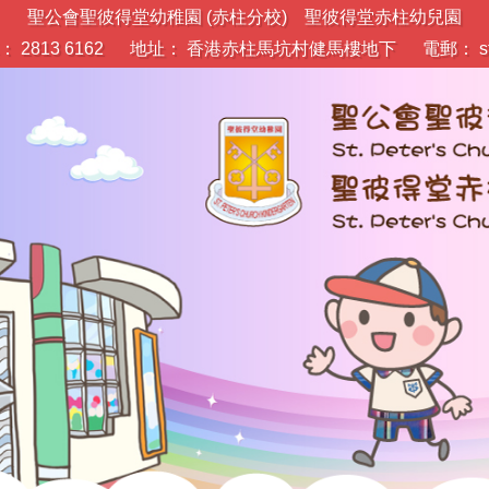
聖公會聖彼得堂幼稚園 (赤柱分校) 聖彼得堂赤柱幼兒園
 2813 6162
地址： 香港赤柱馬坑村健馬樓地下
電郵：
s