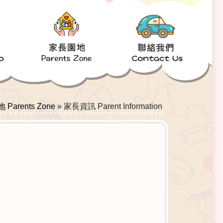
Parents Zone
»
家長資訊 Parent Information