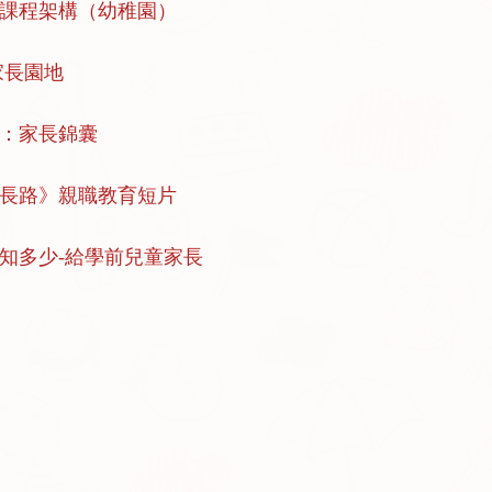
課程架構（幼稚園）
家長園地
：家長錦囊
長路》親職教育短片
知多少-給學前兒童家長