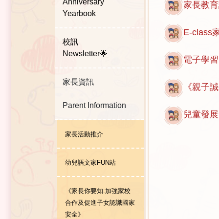
Anniversary
家長教育
Yearbook
E-class
校訊
Newsletter🌟
電子學習
家長資訊
《親子誠
Parent Information
兒童發展
家長活動推介
幼兒語文家FUN站
《家長你要知:加強家校
合作及促進子女認識國家
安全》