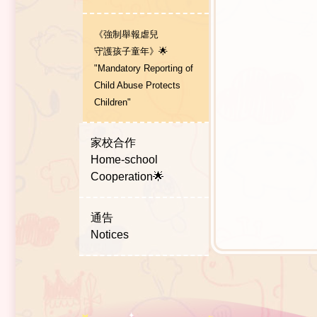
《強制舉報虐兒
守護孩子童年》🌟
"Mandatory Reporting of
Child Abuse Protects
Children"
家校合作
Home-school
Cooperation🌟
通告
Notices