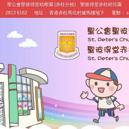
聖公會聖彼得堂幼稚園 (赤柱分校) 聖彼得堂赤柱幼兒園
 2813 6162
地址： 香港赤柱馬坑村健馬樓地下
電郵：
s