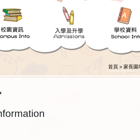
首頁
»
家長園地 
訊
nformation