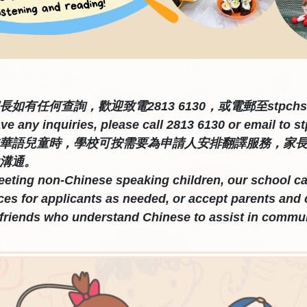
長如有任何查詢，歡迎致電2813 6130，或電郵至
stpchs
ave any inquiries, please call 2813 6130 or email to
s
華語兒童時，學校可按需要為申請人安排翻譯服務，家
溝通。
ting non-Chinese speaking children, our school can 
ces for applicants as needed, or accept parents and 
friends who understand Chinese to assist in commu