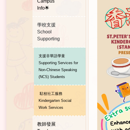
Campus
Info🌟
學校支援
School
Supporting
支援非華語學童
Supporting Services for
Non-Chinese Speaking
(NCS) Students
駐校社工服務
Kindergarten Social
Work Services
教師發展