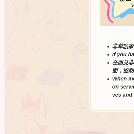
非華語家
If you h
在面見非
面，協助
When mee
on servi
ves and 