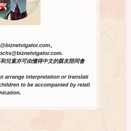
@biznetvigator.com
。
tpchs@biznetvigator.com
.
長和兒童亦可由懂得中文的親友陪同會
arrange interpretation or translati
children to be accompanied by relati
nication.