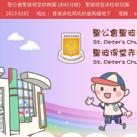
聖公會聖彼得堂幼稚園 (赤柱分校) 聖彼得堂赤柱幼兒園
 2813 6162
地址： 香港赤柱馬坑村健馬樓地下
電郵：
s