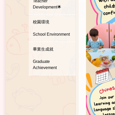
Teacher
Development🌟
校園環境
School Environment
畢業生成就
Graduate
Achievement